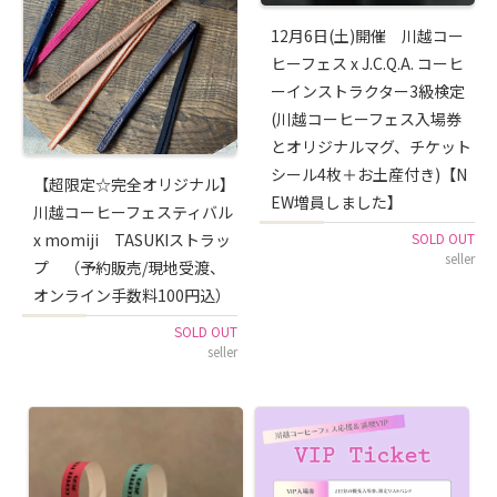
12月6日(土)開催 川越コー
ヒーフェス x J.C.Q.A. コーヒ
ーインストラクター3級検定
(川越コーヒーフェス入場券
とオリジナルマグ、チケット
シール4枚＋お土産付き)【N
【超限定☆完全オリジナル】
EW増員しました】
川越コーヒーフェスティバル
SOLD OUT
x momiji TASUKIストラッ
seller
プ （予約販売/現地受渡、
オンライン手数料100円込）
SOLD OUT
seller