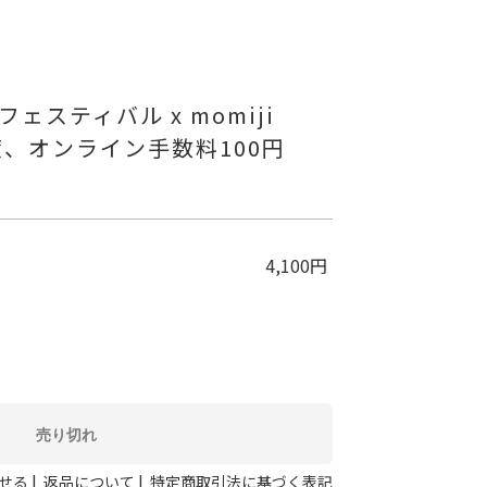
スティバル x momiji
渡、オンライン手数料100円
4,100円
|
|
せる
返品について
特定商取引法に基づく表記