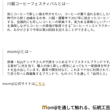
川越コーヒーフェスティバルとは…
街にコーヒーで新しい風を吹かせたい、コーヒーの薫り溢れる街にした
時代から続く由緒あるお寺、川越・蓮馨寺で2017年に始まったコーヒ
する、全国的にも珍しいコーヒーの祭典です。実力ある素晴らしいアー
を満喫しながらコーヒーの資格が取得できる”コーヒーインストラクター
れ、おかげさまで今年は第10回目を迎えることができました。
momijiとは…
俳優・松山ケンイチさんが代表をつとめるライフスタイルブランドです
る素材”に光を当て、職人の技と新しい感性によってもう一度価値を吹
トを生み出しています。鹿革や間伐材など、これまで十分に利用されて
り添う形へと再編集するブランドで、ものづくりを通して「自然と人」
momiji公式サイトは
こちら
m
omijiを通して触れる、伝統