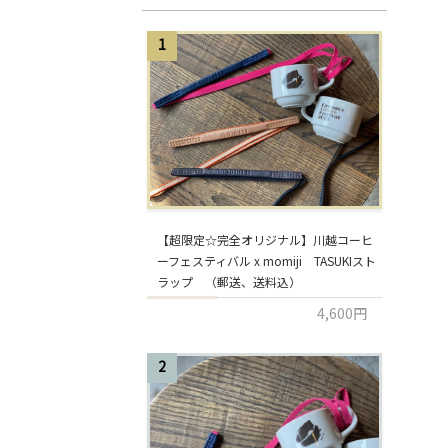
1
【超限定☆完全オリジナル】川越コーヒ
ーフェスティバル x momiji TASUKIスト
ラップ （郵送、送料込）
4,600円
2