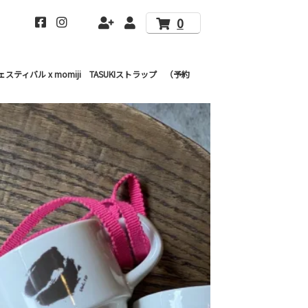
0
ィバル x momiji TASUKIストラップ （予約