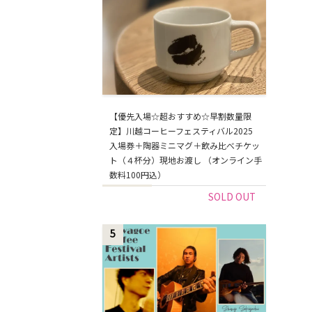
【優先入場☆超おすすめ☆早割数量限
定】川越コーヒーフェスティバル2025
入場券＋陶器ミニマグ＋飲み比べチケッ
ト（４杯分）現地お渡し （オンライン手
数料100円込）
SOLD OUT
5