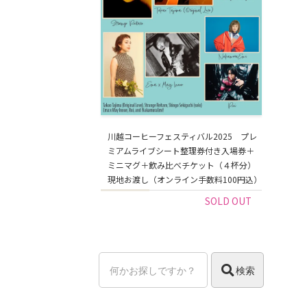
川越コーヒーフェスティバル2025 プレ
ミアムライブシート整理券付き入場券＋
ミニマグ＋飲み比べチケット（４杯分）
現地お渡し（オンライン手数料100円込）
SOLD OUT
検索