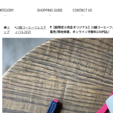
ATEGORY
SHOPPING GUIDE
CONTACT US
豆
ト
川越コーヒーフェステ
【超限定☆完全オリジナル】川越コーヒーフェステ
ップ
ィバル2025
販売/現地受渡、オンライン手数料100円込）
ヒーフェスティバル
ヒー大学
のお供
ーフェスティバル2025
a