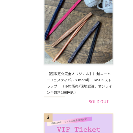
【超限定☆完全オリジナル】川越コーヒ
ーフェスティバル x momiji TASUKIスト
ラップ （予約販売/現地受渡、オンライ
ン手数料100円込）
SOLD OUT
3