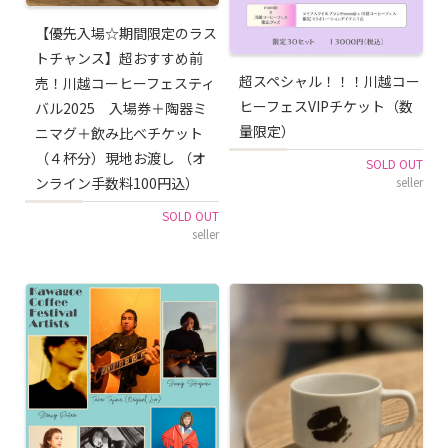
【優先入場☆期間限定のラス
トチャンス】超おすすめ前
超スペシャル！！！川越コー
売！川越コーヒーフェスティ
ヒーフェスVIPチケット（数
バル2025 入場券＋陶器ミ
量限定）
ニマグ＋飲み比べチケット
（４杯分）現地お渡し （オ
SOLD OUT
ンライン手数料100円込）
seller
SOLD OUT
seller