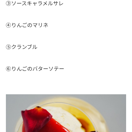
③ソースキャラメルサレ
④りんごのマリネ
⑤クランブル
⑥りんごのバターソテー