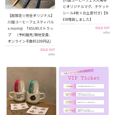
(川越コーヒーフェス入場券
とオリジナルマグ、チケット
シール4枚＋お土産付き)【N
【超限定☆完全オリジナル】
EW増員しました】
川越コーヒーフェスティバル
SOLD OUT
x momiji TASUKIストラッ
seller
プ （予約販売/現地受渡、
オンライン手数料100円込）
SOLD OUT
seller